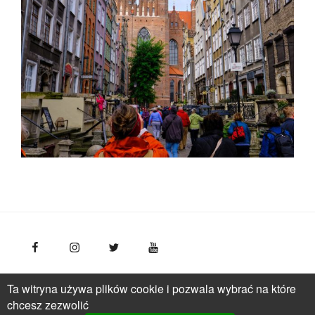
FotoPolska
Polska Organizacja Turystyczna, ul.
Ta witryna używa plików cookie i pozwala wybrać na które
Młynarska 42, VI piętro, 01-171 Warszawa
Polska
tel.: +
chcesz zezwolić