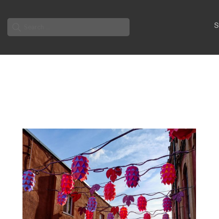
Search
S
for: