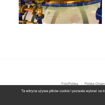
FotoPolska
Polska Organi
Ta witryna używa plików cookie i pozwala wybrać na k