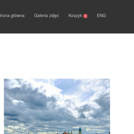
trona główna
Galeria zdjęć
Koszyk
ENG
0