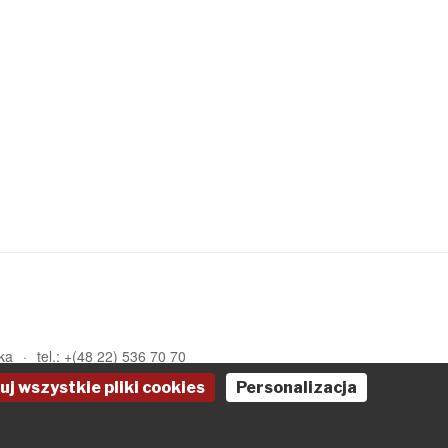
ka
tel.: +(48 22) 536 70 70
uj wszystkie pliki cookies
Personalizacja