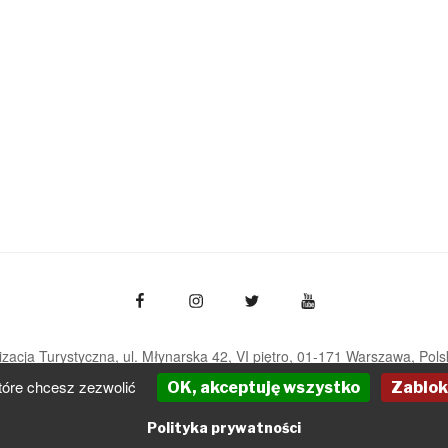
zacja Turystyczna, ul. Młynarska 42, VI piętro, 01-171 Warszawa
Pols
pot@pot.gov.pl | www.pot.gov.pl | www.polska.travel
tóre chcesz zezwolić
OK, akceptuję wszystko
Zablok
Powered by Graph Paper Press
Polityka prywatności