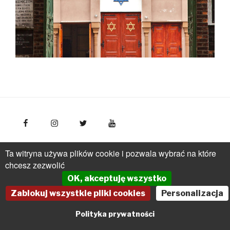
FotoPolska
Polska Organizacja Turystyczna, ul.
Ta witryna używa plików cookie i pozwala wybrać na które
Młynarska 42, VI piętro, 01-171 Warszawa
Polska
tel.: +
chcesz zezwolić
(48 22) 536 70 70
OK, akceptuję wszystko
pot@pot.gov.pl | www.pot.gov.pl | www.polska.travel
Zablokuj wszystkie pliki cookies
Personalizacja
Powered by Graph Paper Press
Polityka prywatności