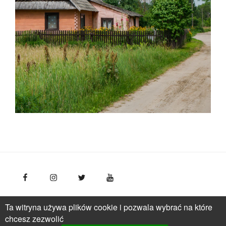
FotoPolska
Polska Organizacja Turystyczna, ul.
Ta witryna używa plików cookie i pozwala wybrać na które
Młynarska 42, VI piętro, 01-171 Warszawa
Polska
tel.: +
chcesz zezwolić