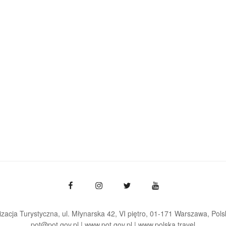
zacja Turystyczna, ul. Młynarska 42, VI piętro, 01-171 Warszawa
Pols
pot@pot.gov.pl | www.pot.gov.pl | www.polska.travel