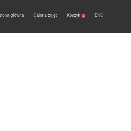
trona główna
Galeria zdjęć
Koszyk
ENG
0