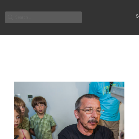
Search
S
for: