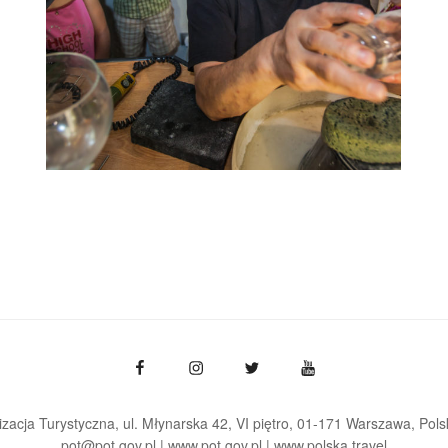
zacja Turystyczna, ul. Młynarska 42, VI piętro, 01-171 Warszawa
Pols
pot@pot.gov.pl | www.pot.gov.pl | www.polska.travel