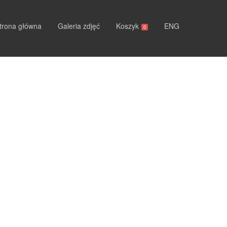
trona główna
Galeria zdjęć
Koszyk
ENG
0