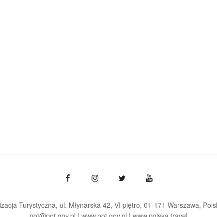
zacja Turystyczna, ul. Młynarska 42, VI piętro, 01-171 Warszawa
Pols
pot@pot.gov.pl | www.pot.gov.pl | www.polska.travel