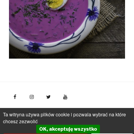
FotoPolska
Polska Organizacja Turystyczna, ul.
Ta witryna używa plików cookie i pozwala wybrać na które
Młynarska 42, VI piętro, 01-171 Warszawa
Polska
tel.: +
chcesz zezwolić
(48 22) 536 70 70
OK, akceptuję wszystko
pot@pot.gov.pl | www.pot.gov.pl | www.polska.travel