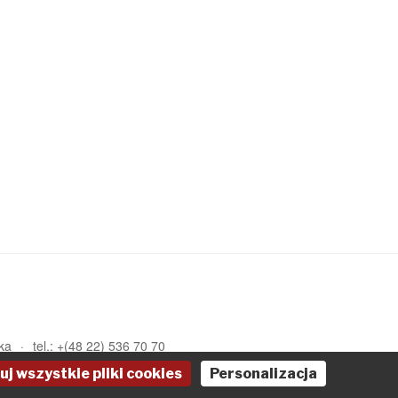
ka
tel.: +(48 22) 536 70 70
uj wszystkie pliki cookies
Personalizacja