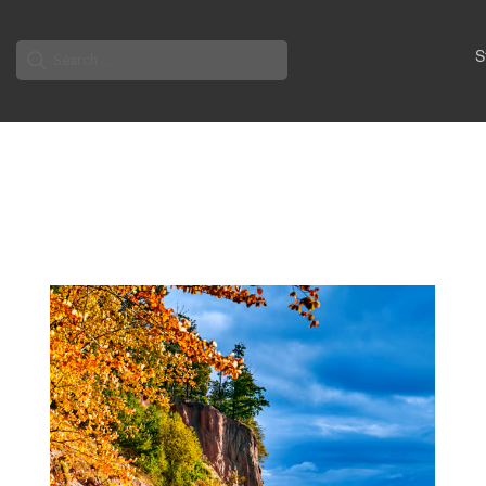
Search
S
for: