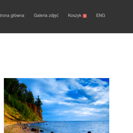
trona główna
Galeria zdjęć
Koszyk
ENG
0