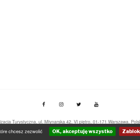
zacja Turystyczna, ul. Młynarska 42, VI piętro, 01-171 Warszawa
Pols
pot@pot.gov.pl | www.pot.gov.pl | www.polska.travel
tóre chcesz zezwolić
OK, akceptuję wszystko
Zablok
Powered by Graph Paper Press