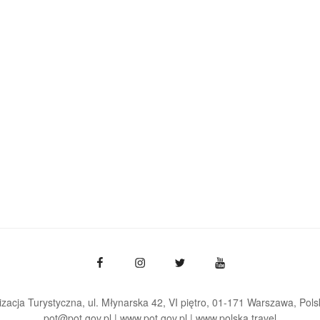
zacja Turystyczna, ul. Młynarska 42, VI piętro, 01-171 Warszawa
Pols
pot@pot.gov.pl | www.pot.gov.pl | www.polska.travel