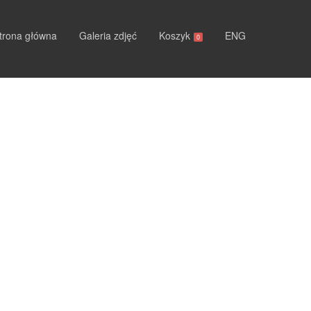
trona główna
Galeria zdjęć
Koszyk
ENG
0