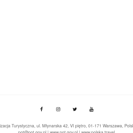
zacja Turystyczna, ul. Młynarska 42, VI piętro, 01-171 Warszawa
Pols
pot@pot.gov.pl | www.pot.gov.pl | www.polska.travel