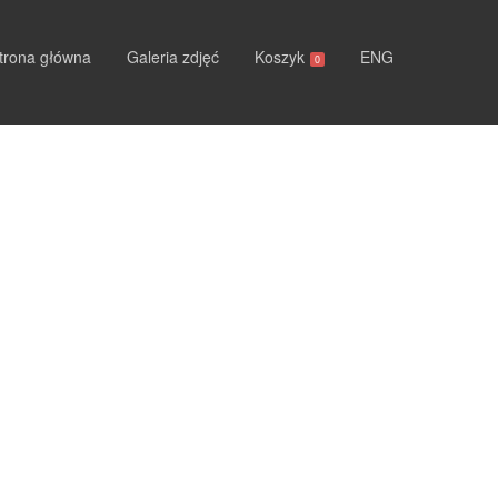
trona główna
Galeria zdjęć
Koszyk
ENG
0