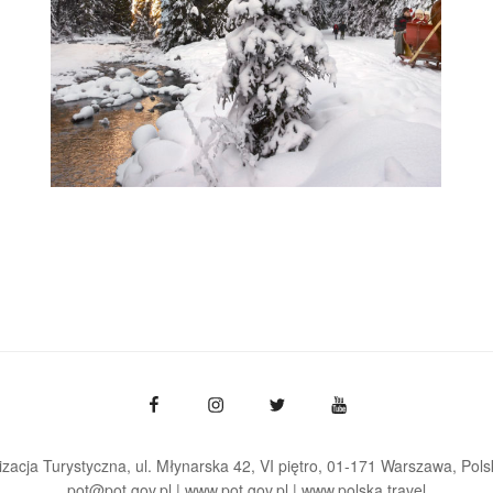
zacja Turystyczna, ul. Młynarska 42, VI piętro, 01-171 Warszawa
Pols
pot@pot.gov.pl | www.pot.gov.pl | www.polska.travel