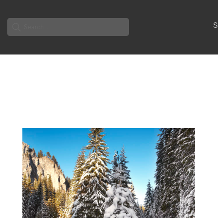
Search
S
for: