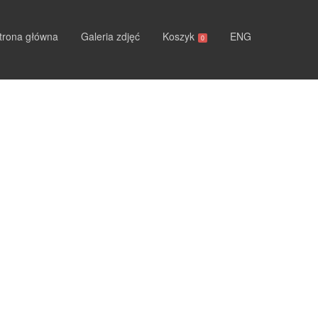
trona główna
Galeria zdjęć
Koszyk
ENG
0