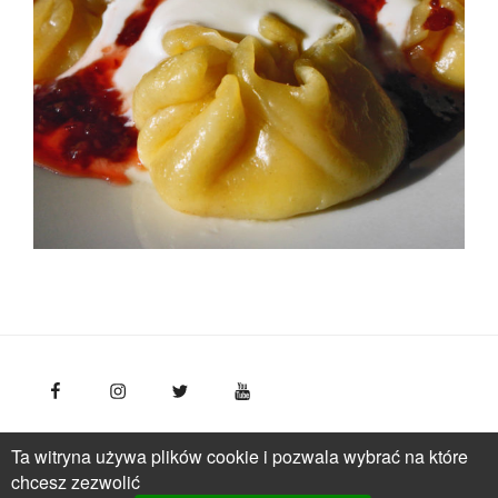
FotoPolska
Polska Organizacja Turystyczna, ul.
Ta witryna używa plików cookie i pozwala wybrać na które
Młynarska 42, VI piętro, 01-171 Warszawa
Polska
tel.: +
chcesz zezwolić