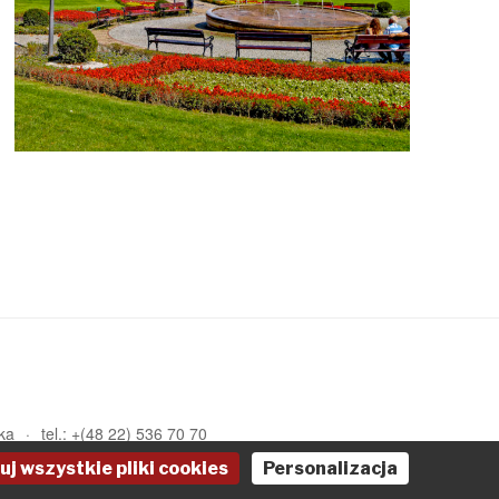
ka
tel.: +(48 22) 536 70 70
uj wszystkie pliki cookies
Personalizacja