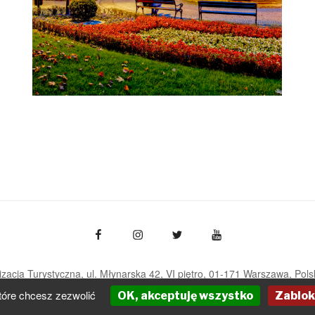
zacja Turystyczna, ul. Młynarska 42, VI piętro, 01-171 Warszawa
Pols
pot@pot.gov.pl | www.pot.gov.pl | www.polska.travel
tóre chcesz zezwolić
OK, akceptuję wszystko
Zablok
Powered by Graph Paper Press