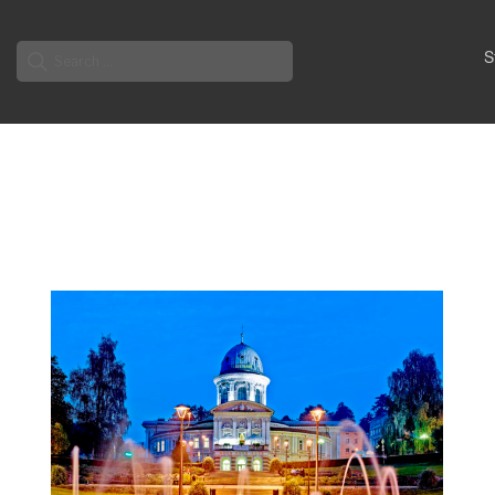
Search
S
for: