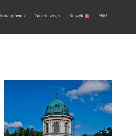
trona główna
Galeria zdjęć
Koszyk
ENG
0