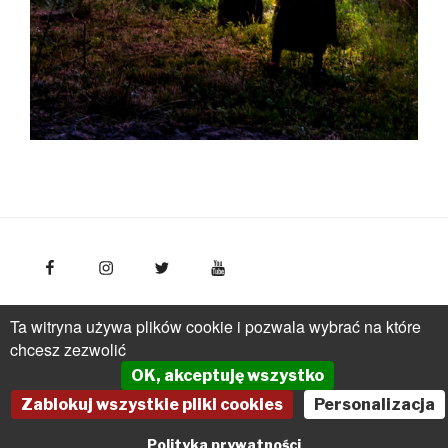
FotoPolska
Polska Organizacja Turystyczna, ul.
Ta witryna używa plików cookie i pozwala wybrać na które
Młynarska 42, VI piętro, 01-171 Warszawa
Polska
tel.: +
chcesz zezwolić
(48 22) 536 70 70
OK, akceptuję wszystko
pot@pot.gov.pl | www.pot.gov.pl | www.polska.travel
Zablokuj wszystkie pliki cookies
Personalizacja
Powered by Graph Paper Press
Polityka prywatności