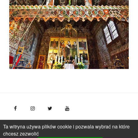
FotoPolska
Polska Organizacja Turystyczna, ul.
Ta witryna używa plików cookie i pozwala wybrać na które
Młynarska 42, VI piętro, 01-171 Warszawa
Polska
tel.: +
chcesz zezwolić