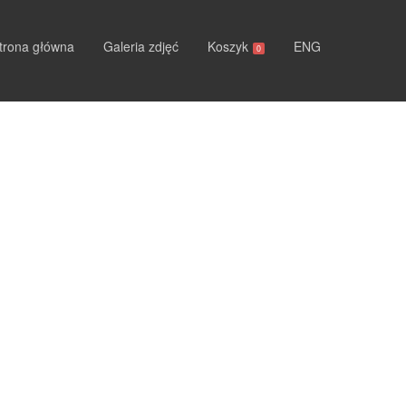
trona główna
Galeria zdjęć
Koszyk
ENG
0