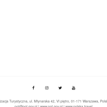
zacja Turystyczna, ul. Młynarska 42, VI piętro, 01-171 Warszawa
Pols
pot@pot.gov.pl | www.pot.gov.pl | www.polska.travel