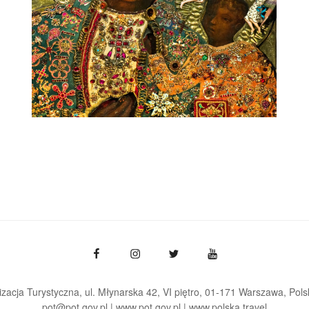
zacja Turystyczna, ul. Młynarska 42, VI piętro, 01-171 Warszawa
Pols
pot@pot.gov.pl | www.pot.gov.pl | www.polska.travel