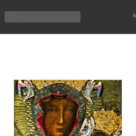
Search
S
for: