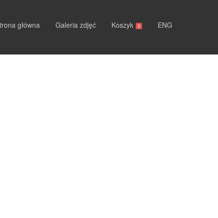
trona główna
Galeria zdjęć
Koszyk
ENG
0