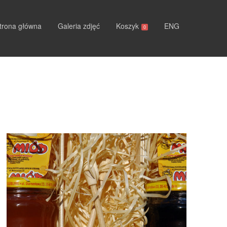
trona główna
Galeria zdjęć
Koszyk
ENG
0