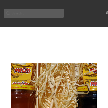
Search
S
for: