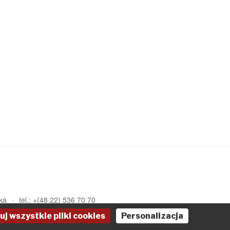
ka
tel.: +(48 22) 536 70 70
uj wszystkie pliki cookies
Personalizacja