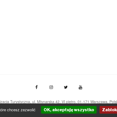
zacja Turystyczna, ul. Młynarska 42, VI piętro, 01-171 Warszawa
Pols
pot@pot.gov.pl | www.pot.gov.pl | www.polska.travel
tóre chcesz zezwolić
OK, akceptuję wszystko
Zablok
Powered by Graph Paper Press