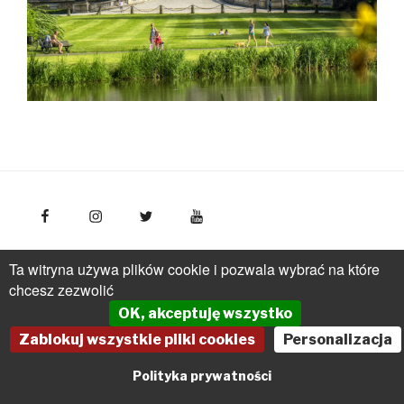
FotoPolska
Polska Organizacja Turystyczna, ul.
Ta witryna używa plików cookie i pozwala wybrać na które
Młynarska 42, VI piętro, 01-171 Warszawa
Polska
tel.: +
chcesz zezwolić
(48 22) 536 70 70
OK, akceptuję wszystko
pot@pot.gov.pl | www.pot.gov.pl | www.polska.travel
Zablokuj wszystkie pliki cookies
Personalizacja
Powered by Graph Paper Press
Polityka prywatności