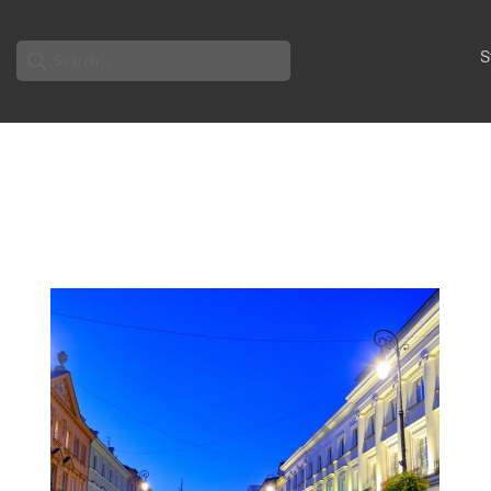
Search
S
for: