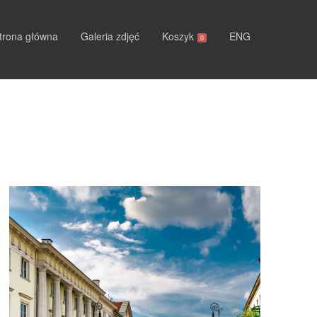
trona główna
Galeria zdjęć
Koszyk
ENG
0