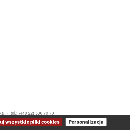
ka
tel.: +(48 22) 536 70 70
uj wszystkie pliki cookies
Personalizacja