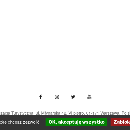
zacja Turystyczna, ul. Młynarska 42, VI piętro, 01-171 Warszawa
Pols
pot@pot.gov.pl | www.pot.gov.pl | www.polska.travel
tóre chcesz zezwolić
OK, akceptuję wszystko
Zablok
Powered by Graph Paper Press