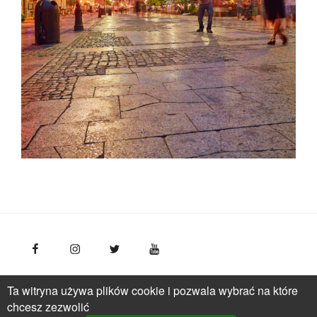
FotoPolska
Polska Organizacja Turystyczna, ul.
Ta witryna używa plików cookie i pozwala wybrać na które
Młynarska 42, VI piętro, 01-171 Warszawa
Polska
tel.: +
chcesz zezwolić