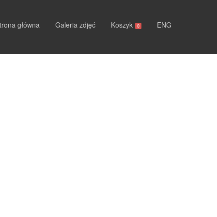
trona główna
Galeria zdjęć
Koszyk
ENG
0