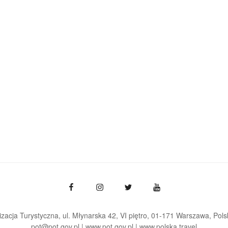
zacja Turystyczna, ul. Młynarska 42, VI piętro, 01-171 Warszawa
Pols
pot@pot.gov.pl | www.pot.gov.pl | www.polska.travel