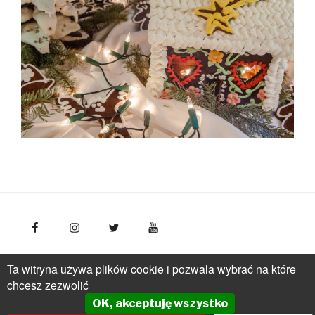
FotoPolska
Polska Organizacja Turystyczna, ul.
Ta witryna używa plików cookie i pozwala wybrać na które
Młynarska 42, VI piętro, 01-171 Warszawa
Polska
tel.: +
chcesz zezwolić
(48 22) 536 70 70
OK, akceptuję wszystko
pot@pot.gov.pl | www.pot.gov.pl | www.polska.travel