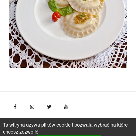
FotoPolska
Polska Organizacja Turystyczna, ul.
Ta witryna używa plików cookie i pozwala wybrać na które
Młynarska 42, VI piętro, 01-171 Warszawa
Polska
tel.: +
chcesz zezwolić