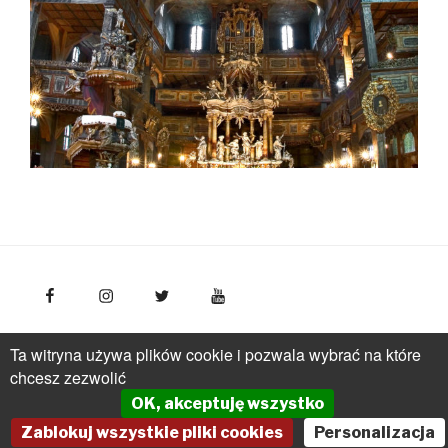
FotoPolska
Polska Organizacja Turystyczna, ul.
Ta witryna używa plików cookie i pozwala wybrać na które
Młynarska 42, VI piętro, 01-171 Warszawa
Polska
tel.: +
chcesz zezwolić
(48 22) 536 70 70
OK, akceptuję wszystko
pot@pot.gov.pl | www.pot.gov.pl | www.polska.travel
Zablokuj wszystkie pliki cookies
Personalizacja