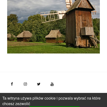
FotoPolska
Polska Organizacja Turystyczna, ul.
Ta witryna używa plików cookie i pozwala wybrać na które
Młynarska 42, VI piętro, 01-171 Warszawa
Polska
tel.: +
chcesz zezwolić