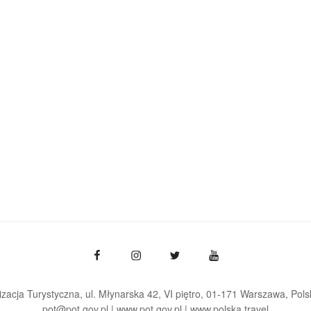
zacja Turystyczna, ul. Młynarska 42, VI piętro, 01-171 Warszawa
Pols
pot@pot.gov.pl | www.pot.gov.pl | www.polska.travel