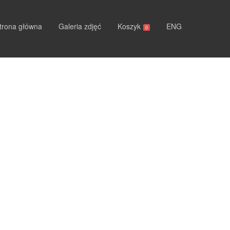
trona główna
Galeria zdjęć
Koszyk
ENG
0