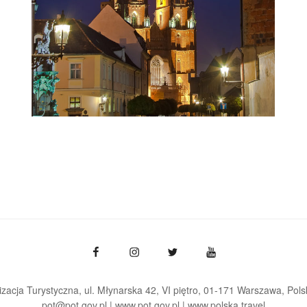
zacja Turystyczna, ul. Młynarska 42, VI piętro, 01-171 Warszawa
Pols
pot@pot.gov.pl | www.pot.gov.pl | www.polska.travel