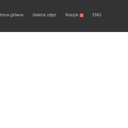
trona główna
Galeria zdjęć
Koszyk
ENG
0