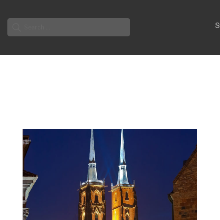
Search
S
for: