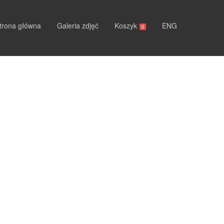
trona główna
Galeria zdjęć
Koszyk
ENG
0