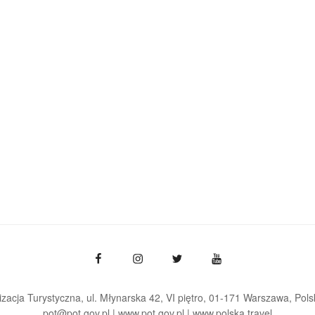
zacja Turystyczna, ul. Młynarska 42, VI piętro, 01-171 Warszawa
Pols
pot@pot.gov.pl | www.pot.gov.pl | www.polska.travel