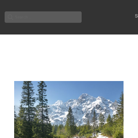
Search
S
for: