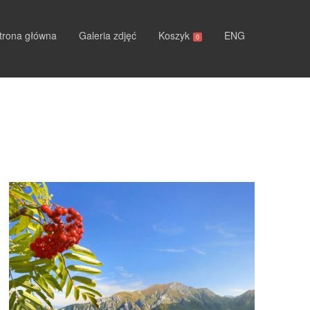
trona główna
Galeria zdjęć
Koszyk
ENG
0