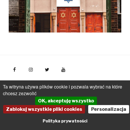
FotoPolska
Polska Organizacja Turystyczna, ul.
Ta witryna używa plików cookie i pozwala wybrać na które
Młynarska 42, VI piętro, 01-171 Warszawa
Polska
tel.: +
chcesz zezwolić
(48 22) 536 70 70
OK, akceptuję wszystko
pot@pot.gov.pl | www.pot.gov.pl | www.polska.travel
Zablokuj wszystkie pliki cookies
Personalizacja
Powered by Graph Paper Press
Polityka prywatności