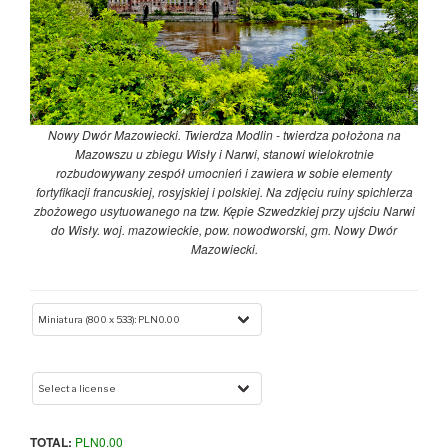
Nowy Dwór Mazowiecki. Twierdza Modlin - twierdza położona na
Mazowszu u zbiegu Wisły i Narwi, stanowi wielokrotnie
rozbudowywany zespół umocnień i zawiera w sobie elementy
fortyfikacji francuskiej, rosyjskiej i polskiej. Na zdjęciu ruiny spichlerza
zbożowego usytuowanego na tzw. Kępie Szwedzkiej przy ujściu Narwi
do Wisły. woj. mazowieckie, pow. nowodworski, gm. Nowy Dwór
Mazowiecki.
TOTAL:
PLN
0.00