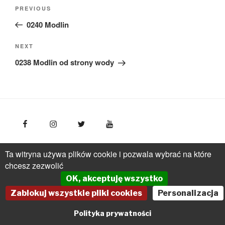
Nawigacja
Previous
PREVIOUS
wpisu
Post
0240 Modlin
Next
NEXT
Post
0238 Modlin od strony wody
FotoPolska
Polska Organizacja Turystyczna, ul.
Ta witryna używa plików cookie i pozwala wybrać na które
Młynarska 42, VI piętro, 01-171 Warszawa
Polska
tel.: +
chcesz zezwolić
(48 22) 536 70 70
OK, akceptuję wszystko
pot@pot.gov.pl | www.pot.gov.pl | www.polska.travel
Zablokuj wszystkie pliki cookies
Personalizacja
Powered by Graph Paper Press
Polityka prywatności