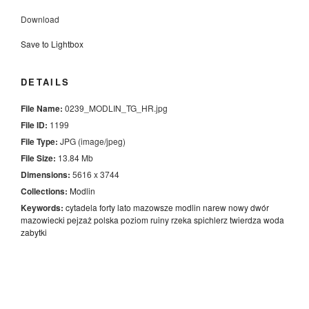
Download
Save to Lightbox
DETAILS
File Name:
0239_MODLIN_TG_HR.jpg
File ID:
1199
File Type:
JPG (image/jpeg)
File Size:
13.84 Mb
Dimensions:
5616 x 3744
Collections:
Modlin
Keywords:
cytadela
forty
lato
mazowsze
modlin
narew
nowy dwór
mazowiecki
pejzaż
polska
poziom
ruiny
rzeka
spichlerz
twierdza
woda
zabytki