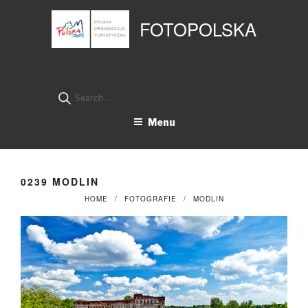
Przejdź
Panel zarządzania plikami cookies
do
FOTOPOLSKA
treści
Search
for:
Menu
0239 MODLIN
HOME
FOTOGRAFIE
MODLIN