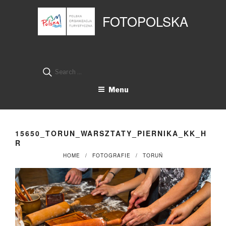
Przejdź
Panel zarządzania plikami cookies
do
FOTOPOLSKA
treści
Search
for:
Menu
15650_TORUN_WARSZTATY_PIERNIKA_KK_H
R
HOME
FOTOGRAFIE
TORUŃ