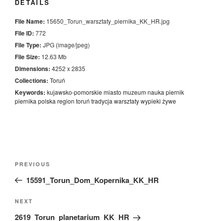
DETAILS
File Name:
15650_Torun_warsztaty_piernika_KK_HR.jpg
File ID:
772
File Type:
JPG (image/jpeg)
File Size:
12.63 Mb
Dimensions:
4252 x 2835
Collections:
Toruń
Keywords:
kujawsko-pomorskie
miasto
muzeum
nauka
piernik
piernika
polska
region
toruń
tradycja
warsztaty
wypieki
żywe
Nawigacja
Previous
PREVIOUS
wpisu
Post
15591_Torun_Dom_Kopernika_KK_HR
Next
NEXT
Post
2619_Torun_planetarium_KK_HR