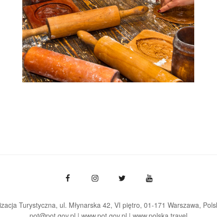
zacja Turystyczna, ul. Młynarska 42, VI piętro, 01-171 Warszawa
Pols
pot@pot.gov.pl | www.pot.gov.pl | www.polska.travel