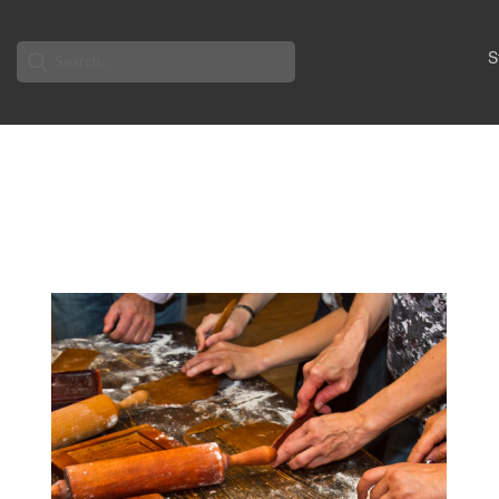
Search
S
for: