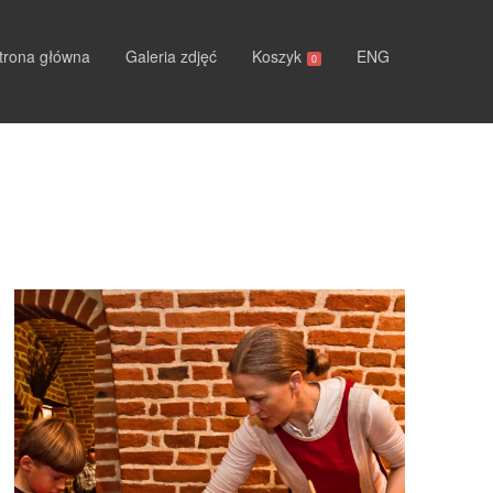
trona główna
Galeria zdjęć
Koszyk
ENG
0