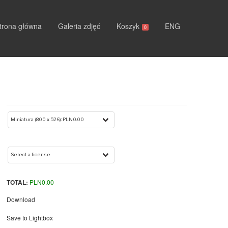
trona główna
Galeria zdjęć
Koszyk
ENG
0
TOTAL:
PLN
0.00
Download
Save to Lightbox