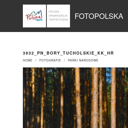
Przejdź
Panel zarządzania plikami cookies
do
FOTOPOLSKA
treści
3932_PN_BORY_TUCHOLSKIE_KK_HR
HOME
FOTOGRAFIE
PARKI NARODOWE