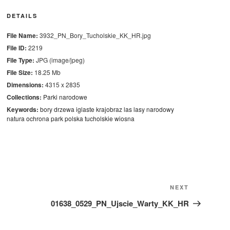
DETAILS
File Name:
3932_PN_Bory_Tucholskie_KK_HR.jpg
File ID:
2219
File Type:
JPG (image/jpeg)
File Size:
18.25 Mb
Dimensions:
4315 x 2835
Collections:
Parki narodowe
Keywords:
bory
drzewa
iglaste
krajobraz
las
lasy
narodowy
natura
ochrona
park
polska
tucholskie
wiosna
Next
NEXT
Post
01638_0529_PN_Ujscie_Warty_KK_HR