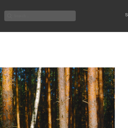
Search
S
for: