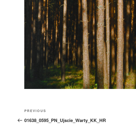
Nawigacja
Previous
PREVIOUS
wpisu
Post
01638_0595_PN_Ujscie_Warty_KK_HR