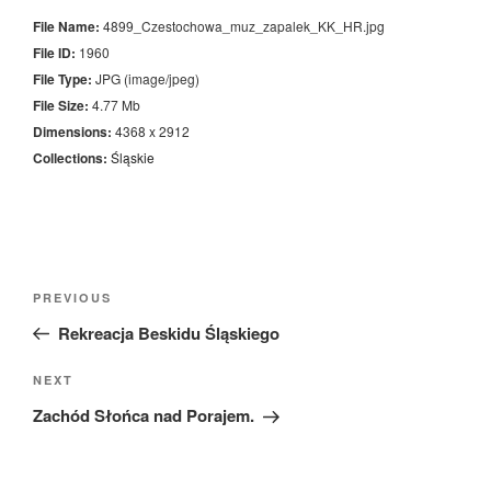
File Name:
4899_Czestochowa_muz_zapalek_KK_HR.jpg
File ID:
1960
File Type:
JPG (image/jpeg)
File Size:
4.77 Mb
Dimensions:
4368 x 2912
Collections:
Śląskie
Nawigacja
Previous
PREVIOUS
wpisu
Post
Rekreacja Beskidu Śląskiego
Next
NEXT
Post
Zachód Słońca nad Porajem.