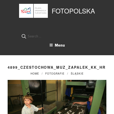
Przejdź
Panel zarządzania plikami cookies
do
FOTOPOLSKA
treści
Search
for:
Menu
4899_CZESTOCHOWA_MUZ_ZAPALEK_KK_HR
HOME
FOTOGRAFIE
ŚLĄSKIE