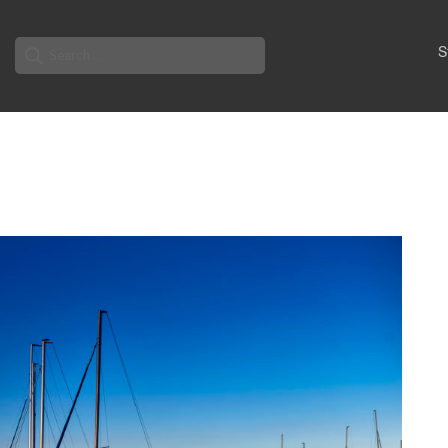
Search
S
for: