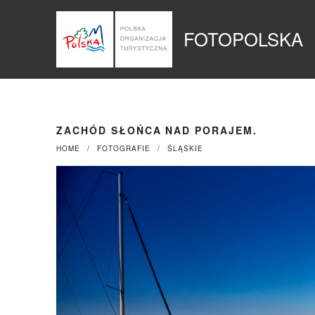
Przejdź
Panel zarządzania plikami cookies
do
FOTOPOLSKA
treści
ZACHÓD SŁOŃCA NAD PORAJEM.
HOME
FOTOGRAFIE
ŚLĄSKIE