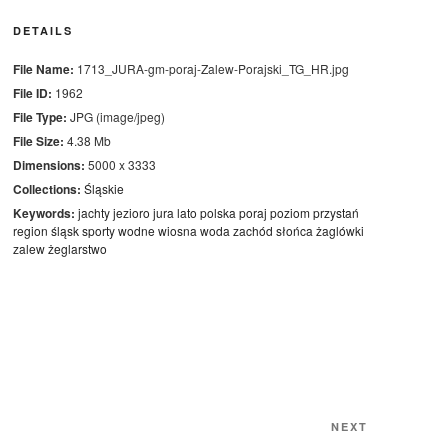
DETAILS
File Name:
1713_JURA-gm-poraj-Zalew-Porajski_TG_HR.jpg
File ID:
1962
File Type:
JPG (image/jpeg)
File Size:
4.38 Mb
Dimensions:
5000 x 3333
Collections:
Śląskie
Keywords:
jachty
jezioro
jura
lato
polska
poraj
poziom
przystań
region
śląsk
sporty wodne
wiosna
woda
zachód słońca
żaglówki
zalew
żeglarstwo
Next
NEXT