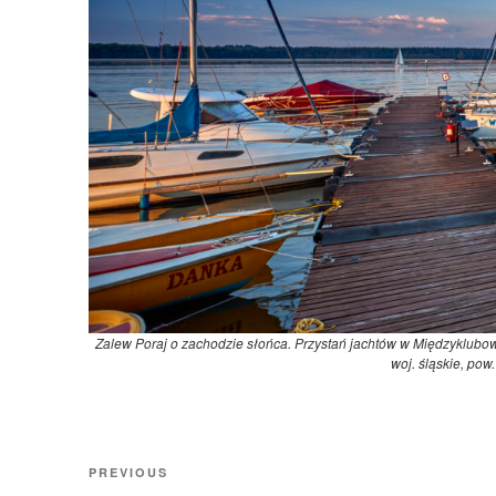
Zalew Poraj o zachodzie słońca. Przystań jachtów w Międzyklubo
woj. śląskie, pow
Nawigacja
Previous
PREVIOUS