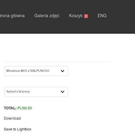
trona główna
Galeria zdjęć
Koszyk
ENG
0
TOTAL:
PLN
0.00
Download
Save to Lightbox