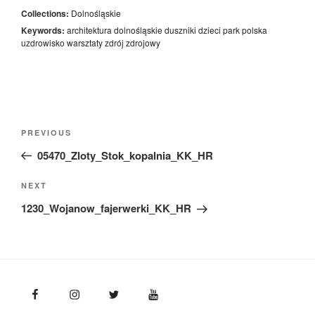
Collections:
Dolnośląskie
Keywords:
architektura
dolnośląskie
duszniki
dzieci
park
polska
uzdrowisko
warsztaty
zdrój
zdrojowy
Nawigacja
Previous
PREVIOUS
wpisu
Post
05470_Zloty_Stok_kopalnia_KK_HR
Next
NEXT
Post
1230_Wojanow_fajerwerki_KK_HR