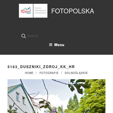
Przejdź
Panel zarządzania plikami cookies
do
FOTOPOLSKA
treści
Search
for:
Menu
5163_DUSZNIKI_ZDROJ_KK_HR
HOME
FOTOGRAFIE
DOLNOŚLĄSKIE