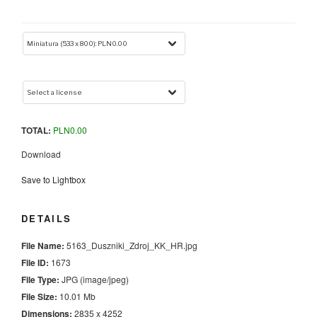
TOTAL:
PLN
0.00
Download
Save to Lightbox
DETAILS
File Name:
5163_Duszniki_Zdroj_KK_HR.jpg
File ID:
1673
File Type:
JPG (image/jpeg)
File Size:
10.01 Mb
Dimensions:
2835 x 4252