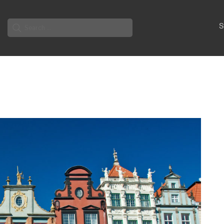
Search
S
for: