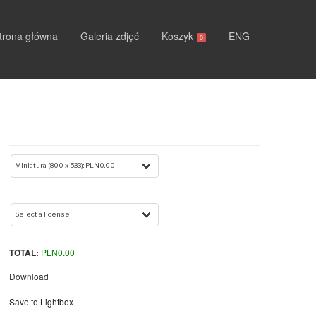
trona główna
Galeria zdjęć
Koszyk
ENG
0
TOTAL:
PLN
0.00
Download
Save to Lightbox