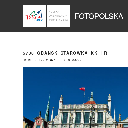
Przejdź
Panel zarządzania plikami cookies
do
FOTOPOLSKA
treści
5780_GDANSK_STAROWKA_KK_HR
HOME
FOTOGRAFIE
GDAŃSK