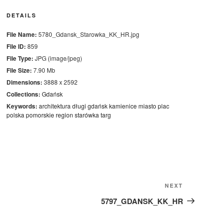
DETAILS
File Name:
5780_Gdansk_Starowka_KK_HR.jpg
File ID:
859
File Type:
JPG (image/jpeg)
File Size:
7.90 Mb
Dimensions:
3888 x 2592
Collections:
Gdańsk
Keywords:
architektura
długi
gdańsk
kamienice
miasto
plac
polska
pomorskie
region
starówka
targ
Next
NEXT
Post
5797_GDANSK_KK_HR