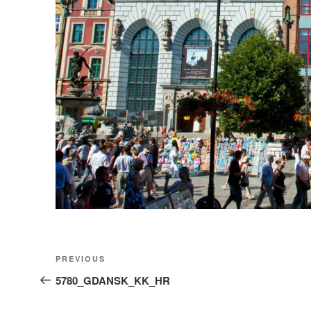
Nawigacja
Previous
PREVIOUS
wpisu
Post
5780_GDANSK_KK_HR