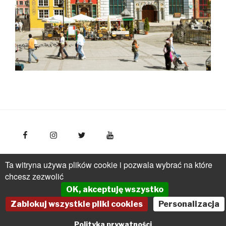
FotoPolska
Polska Organizacja Turystyczna, ul.
Ta witryna używa plików cookie i pozwala wybrać na które
Młynarska 42, VI piętro, 01-171 Warszawa
Polska
tel.: +
chcesz zezwolić
(48 22) 536 70 70
OK, akceptuję wszystko
pot@pot.gov.pl | www.pot.gov.pl | www.polska.travel
Zablokuj wszystkie pliki cookies
Personalizacja
Powered by Graph Paper Press
Polityka prywatności