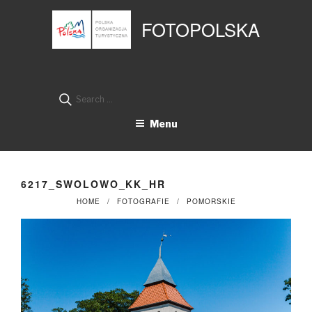
Przejdź
Panel zarządzania plikami cookies
do
FOTOPOLSKA
treści
Search
for:
Menu
6217_SWOLOWO_KK_HR
HOME
FOTOGRAFIE
POMORSKIE