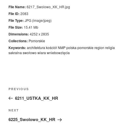
File Name:
6217_Swolowo_KK_HR.jpg
File ID:
2083
File Type:
JPG (image/jpeg)
File Size:
15.41 Mb
Dimensions:
4252 x 2835
Collections:
Pomorskie
Keywords:
architektura
kościół
NMP
polska
pomorskie
region
religia
sakralna
swołowo
wiara
wniebowzięcia
Nawigacja
Previous
PREVIOUS
wpisu
Post
6211_USTKA_KK_HR
Next
NEXT
Post
6225_Swolowo_KK_HR