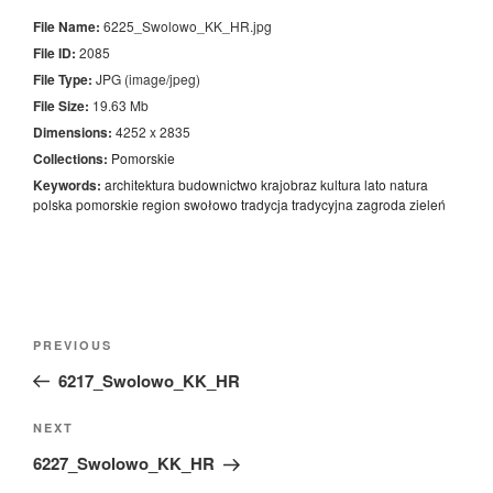
File Name:
6225_Swolowo_KK_HR.jpg
File ID:
2085
File Type:
JPG (image/jpeg)
File Size:
19.63 Mb
Dimensions:
4252 x 2835
Collections:
Pomorskie
Keywords:
architektura
budownictwo
krajobraz
kultura
lato
natura
polska
pomorskie
region
swołowo
tradycja
tradycyjna
zagroda
zieleń
Nawigacja
Previous
PREVIOUS
wpisu
Post
6217_Swolowo_KK_HR
Next
NEXT
Post
6227_Swolowo_KK_HR