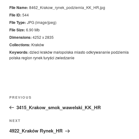
File Name:
8462_Krakow_rynek_podziemia_KK_HR.jpg
File ID:
544
File Type:
JPG (image/jpeg)
File Size:
6.90 Mb
Dimensions:
4252 x 2835
Collections:
Kraków
Keywords:
dzieci
kraków
małopolska
miasto
odkrywananie
podziemia
polska
region
rynek
turyści
zwiedzanie
Nawigacja
Previous
PREVIOUS
wpisu
Post
3415_Krakow_smok_wawelski_KK_HR
Next
NEXT
Post
4922_Kraków Rynek_HR