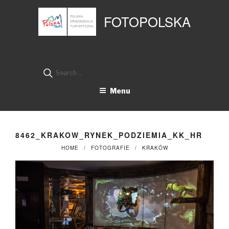
Przejdź
Panel zarządzania plikami cookies
do
FOTOPOLSKA
treści
Search
for:
Menu
8462_KRAKOW_RYNEK_PODZIEMIA_KK_HR
HOME
FOTOGRAFIE
KRAKÓW