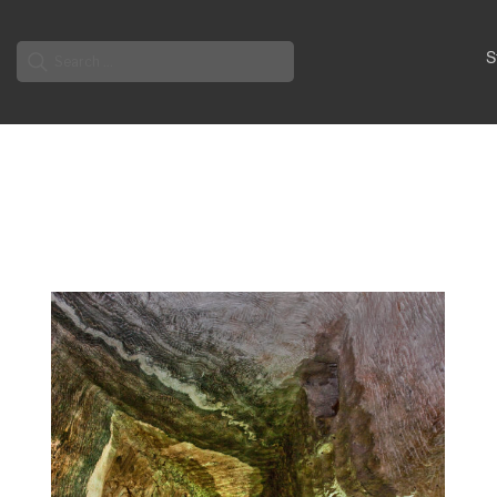
Search
S
for: