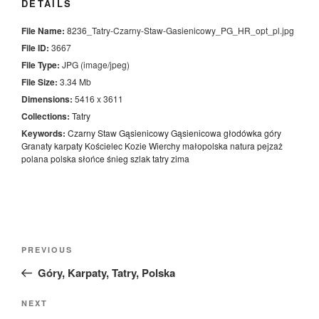
DETAILS
File Name:
8236_Tatry-Czarny-Staw-Gasienicowy_PG_HR_opt_pl.jpg
File ID:
3667
File Type:
JPG (image/jpeg)
File Size:
3.34 Mb
Dimensions:
5416 x 3611
Collections:
Tatry
Keywords:
Czarny Staw Gąsienicowy
Gąsienicowa
głodówka
góry
Granaty
karpaty
Kościelec
Kozie Wierchy
małopolska
natura
pejzaż
polana
polska
słońce
śnieg
szlak
tatry
zima
Nawigacja
Previous
PREVIOUS
wpisu
Post
Góry, Karpaty, Tatry, Polska
Next
NEXT