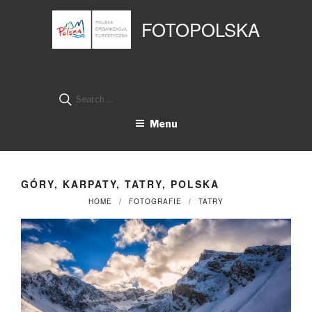
Przejdź
Panel zarządzania plikami cookies
do
FOTOPOLSKA
treści
Search
for:
Menu
GÓRY, KARPATY, TATRY, POLSKA
HOME
FOTOGRAFIE
TATRY