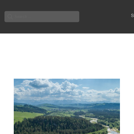
Search
S
for: