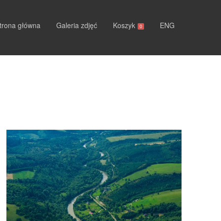
trona główna
Galeria zdjęć
Koszyk
ENG
0