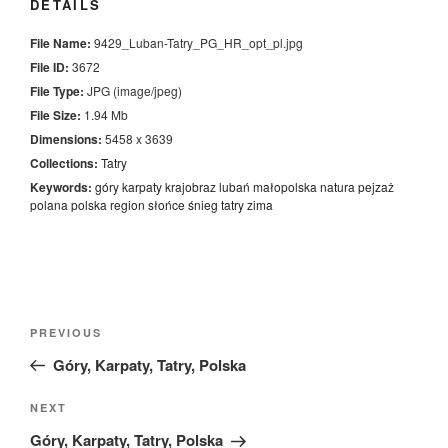
DETAILS
File Name:
9429_Luban-Tatry_PG_HR_opt_pl.jpg
File ID:
3672
File Type:
JPG (image/jpeg)
File Size:
1.94 Mb
Dimensions:
5458 x 3639
Collections:
Tatry
Keywords:
góry
karpaty
krajobraz
lubań
małopolska
natura
pejzaż
polana
polska
region
słońce
śnieg
tatry
zima
Nawigacja
Previous
PREVIOUS
wpisu
Post
Góry, Karpaty, Tatry, Polska
Next
NEXT
Post
Góry, Karpaty, Tatry, Polska