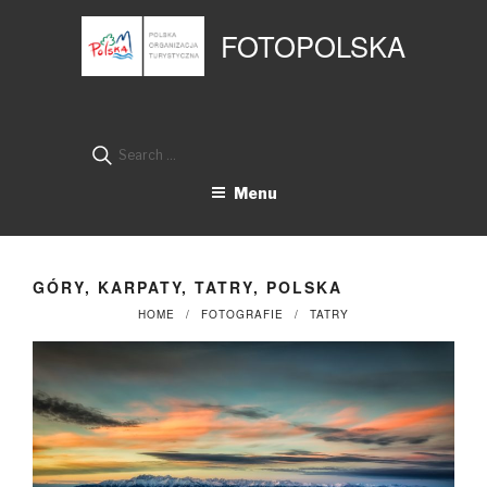
Przejdź
Panel zarządzania plikami cookies
do
FOTOPOLSKA
treści
Search
for:
Menu
GÓRY, KARPATY, TATRY, POLSKA
HOME
FOTOGRAFIE
TATRY