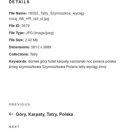
DETAILS
File Name:
18352_Tatry_Szymoszkoa_wyciąg-
nocą_AB_HR_opt_pl.jpg
File ID:
3679
File Type:
JPG (image/jpeg)
File Size:
2.42 Mb
Dimensions:
5812 x 3888
Collections:
Tatry
Keywords:
domek
góry
hotel
karpaty
narciarski
noc
polana
polska
śnieg
szymoszkowa
Szymoszkowa Polana
tatry
wyciąg
zima
Nawigacja
Previous
PREVIOUS
wpisu
Post
Góry, Karpaty, Tatry, Polska
Next
NEXT