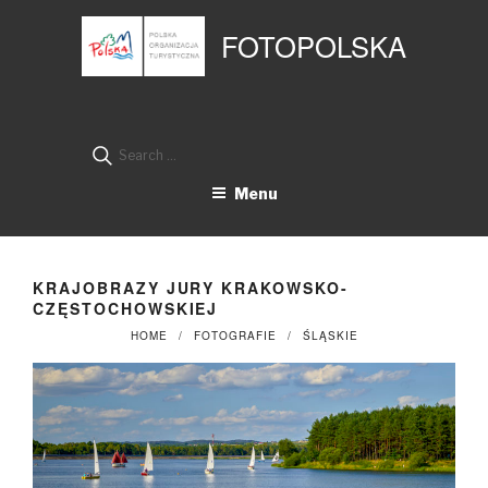
Przejdź
Panel zarządzania plikami cookies
do
FOTOPOLSKA
treści
Search
for:
Menu
KRAJOBRAZY JURY KRAKOWSKO-
CZĘSTOCHOWSKIEJ
HOME
FOTOGRAFIE
ŚLĄSKIE