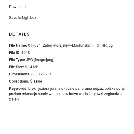
Download
Save to Lightbox
DETAILS
File Name:
017034_Zalew-Porajski-w-Masłońskich_TG_HR.jpg
File ID:
1918
File Type:
JPG (image/jpeg)
File Size:
9.14 Mb
Dimensions:
8000 x 3261
Collections:
Śląskie
Keywords:
błękit
jeziora
jura
lato
łodzie
panorama
pejzaż
polska
poraj
poziom
rekreacja
sporty wodne
staw
trawa
woda
żaglówki
żeglarstwo
zieleń
Nawigacja