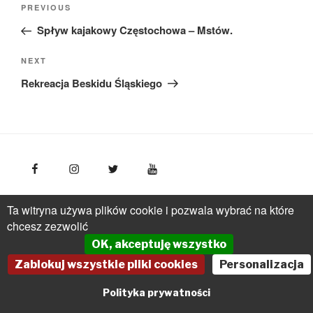
Previous
PREVIOUS
wpisu
Post
Spływ kajakowy Częstochowa – Mstów.
Next
NEXT
Post
Rekreacja Beskidu Śląskiego
FotoPolska
Polska Organizacja Turystyczna, ul.
Ta witryna używa plików cookie i pozwala wybrać na które
Młynarska 42, VI piętro, 01-171 Warszawa
Polska
tel.: +
chcesz zezwolić
(48 22) 536 70 70
OK, akceptuję wszystko
pot@pot.gov.pl | www.pot.gov.pl | www.polska.travel
Zablokuj wszystkie pliki cookies
Personalizacja
Powered by Graph Paper Press
Polityka prywatności